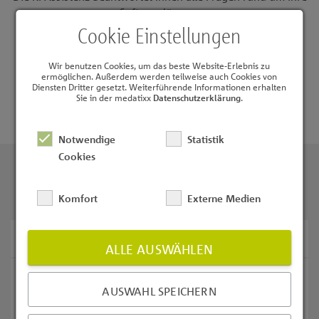
Softwarelösung.
Cookie Einstellungen
Mehr im Blogbeitrag erfahren
Wir benutzen Cookies, um das beste Website-Erlebnis zu
ermöglichen. Außerdem werden teilweise auch Cookies von
Diensten Dritter gesetzt. Weiterführende Informationen erhalten
Sie in der medatixx
Datenschutzerklärung
.
Notwendige
Statistik
Cookies
Weitere Informationen
Komfort
Externe Medien
Facharztlösungen
ALLE AUSWÄHLEN
Die integrierten Facharztlösungen in x.isynet sorgen
AUSWAHL SPEICHERN
nicht nur für einen reibungslosen Praxisablauf,
sondern helfen Fachärzten auch dabei, ihre