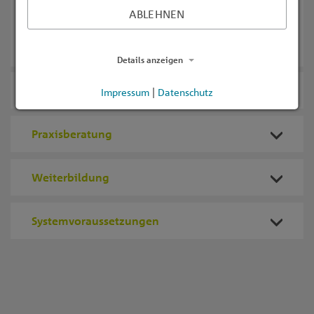
Patienten optimal zu behandeln. Das bringt eine
ABLEHNEN
Arbeitserleichterung für das gesamte Praxisteam
und schafft mehr Zeit für die Patienten.
Details anzeigen
Partner in der Nähe
Impressum
Datenschutz
|
Praxisberatung
Weiterbildung
Systemvoraussetzungen