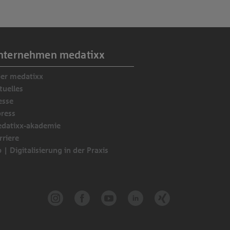
nternehmen medatixx
er medatixx
tuelles
esse
press
datixx-akademie
rriere
p | Digitalisierung in der Praxis