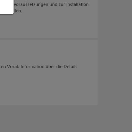
llationsvoraussetzungen und zur Installation
ung stellen.
gten Vorab-Information über die Details