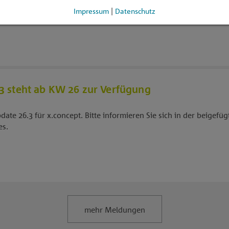
icht über den Inhalt des Quartalsupdates. Bei Fragen zu den Insta
Impressum
Datenschutz
|
eitung, die wir Ihnen mit dem Quartalsupdate ebenfalls zur Verfüg
3 steht ab KW 26 zur Verfügung
date 26.3 für x.concept. Bitte informieren Sie sich in der beigefü
es.
mehr Meldungen