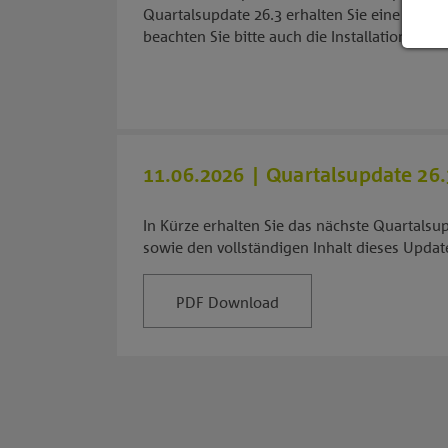
Quartalsupdate 26.3 erhalten Sie eine Übers
beachten Sie bitte auch die Installationsanl
11.06.2026
| Quartalsupdate 26.
In Kürze erhalten Sie das nächste Quartalsup
sowie den vollständigen Inhalt dieses Updat
PDF Download