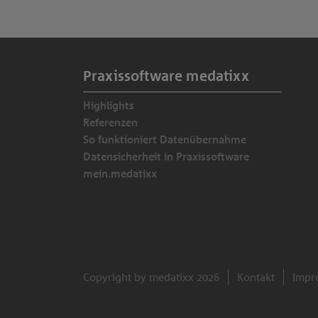
Praxissoftware medatixx
Highlights
Referenzen
So funktioniert Datenübernahme
Datensicherheit in Praxissoftware
mein.medatixx
Copyright by medatixx 2026
Kontakt
Impr