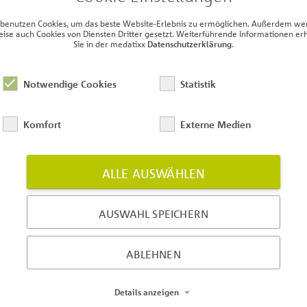
 benutzen Cookies, um das beste Website-Erlebnis zu ermöglichen. Außerdem we
eise auch Cookies von Diensten Dritter gesetzt. Weiterführende Informationen er
Sie in der medatixx
Datenschutzerklärung
.
on zu Einschränkungen beim Einsatz der elektro
+CARE
Notwendige Cookies
Statistik
r Ihnen heute detaillierte Informationen zu Einschränkungen beim
Komfort
Externe Medien
äche "PDF Download" über die Details sowie den vollständigen Inha
ALLE AUSWÄHLEN
AUSWAHL SPEICHERN
ABLEHNEN
3 steht zur Verfügung
Details anzeigen
t Ihnen ab sofort online im Bereich "Downloads" zur Verfügung. 