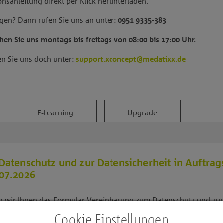
ionsanleitung direkt per Klick herunterladen.
gen? Dann rufen Sie uns an unter:
0951 9335-383
chen Sie uns montags bis freitags von 08:00 bis 17:00 Uhr.
n Sie uns doch unter:
support.xconcept@medatixx.de
E-Learning
Upgrade
atenschutz und zur Datensicherheit in Auftrags
07.2026
n wir Ihnen das Formular Vereinbarung zum Datenschutz und zur 
mit Anlagen in der Version 01.07.2026 im Bereich Downloads zur
Cookie Einstellungen