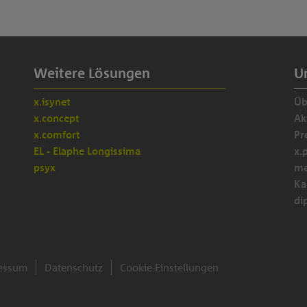
Weitere Lösungen
U
x.isynet
Üb
x.concept
Ak
x.comfort
Pr
EL - Elaphe Longissima
x.
psyx
me
Ka
di
essum
Datenschutz
Cookie-Einstellungen